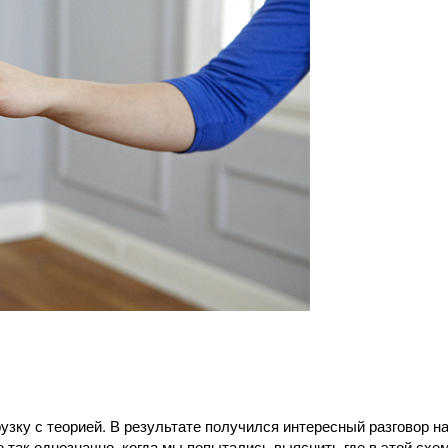
зку с теорией. В результате получился интересный разговор н
 так однозначно, когда мы попытались выяснить где в этой схе