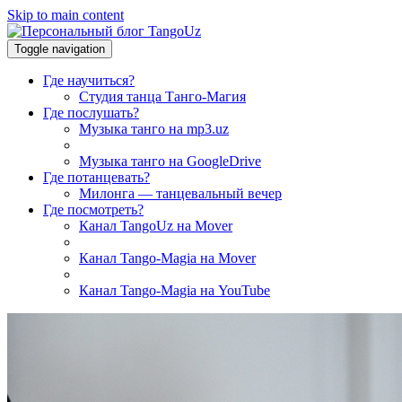
Skip to main content
Toggle navigation
Где научиться?
Студия танца Танго-Магия
Где послушать?
Музыка танго на mp3.uz
Музыка танго на GoogleDrive
Где потанцевать?
Милонга — танцевальный вечер
Где посмотреть?
Канал TangoUz на Mover
Канал Tango-Magia на Mover
Канал Tango-Magia на YouTube