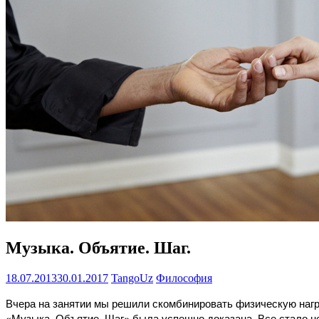
Музыка. Объятие. Шаг.
18.07.2013
30.01.2017
TangoUz
Философия
Вчера на занятии мы решили скомбинировать физическую нагру
«Музыка. Объятие. Шаг» была успешно доказана. Все стало не