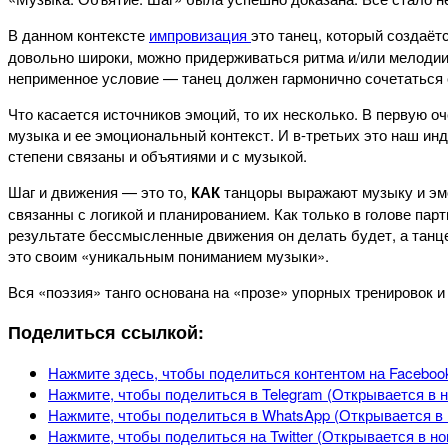
В данном контексте
импровизация
это танец, который создаёт
довольно широки, можно придерживаться ритма и/или мелодии 
неприменное условие — танец должен гармонично сочетаться 
Что касается источников эмоций, то их несколько. В первую о
музыка и ее эмоциональный контекст. И в-третьих это наш ин
степени связаны и объятиями и с музыкой.
Шаг и движения — это то,
КАК
танцоры выражают музыку и эмо
связанны с логикой и планированием. Как только в голове пар
результате бессмысленные движения он делать будет, а танце
это своим «уникальным пониманием музыки».
Вся «поэзия» танго основана на «прозе» упорных тренировок и
Поделиться ссылкой:
Нажмите здесь, чтобы поделиться контентом на Facebook
Нажмите, чтобы поделиться в Telegram (Открывается в н
Нажмите, чтобы поделиться в WhatsApp (Открывается в 
Нажмите, чтобы поделиться на Twitter (Открывается в но