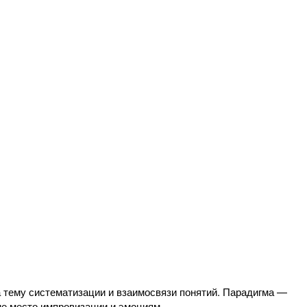
а тему систематизации и взаимосвязи понятий. Парадигма —
ме место импровизации и эмоциям.