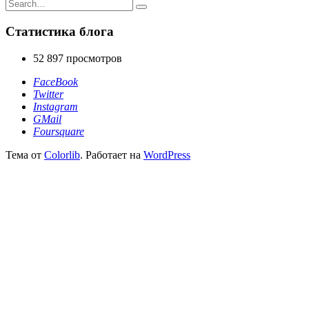
Search
for:
Статистика блога
52 897 просмотров
FaceBook
Twitter
Instagram
GMail
Foursquare
Тема от
Colorlib
. Работает на
WordPress