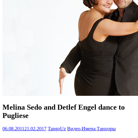
Melina Sedo and Detlef Engel dance to
Pugliese
06.08.2011
21.02.2017
TangoUz
Видео
,
Имена
,
Танцоры