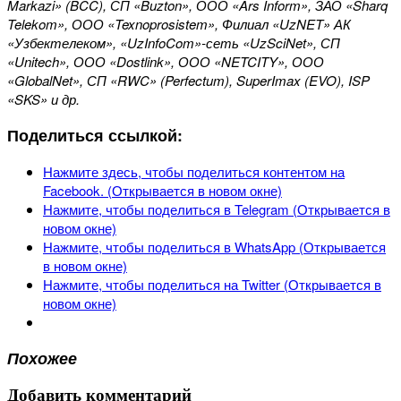
Markazi» (BCC), СП «Buzton», ООО «Ars Inform», ЗАО «Sharq
Telekom», ООО «Texnoprosistem», Филиал «UzNET» АК
«Узбектелеком», «UzInfoCom»-сеть «UzSciNet», СП
«Unitech», ООО «Dostlink», ООО «NETCITY», ООО
«GlobalNet», СП «RWC» (Perfectum), SuperImax (EVO), ISP
«SKS» и др.
Поделиться ссылкой:
Нажмите здесь, чтобы поделиться контентом на
Facebook. (Открывается в новом окне)
Нажмите, чтобы поделиться в Telegram (Открывается в
новом окне)
Нажмите, чтобы поделиться в WhatsApp (Открывается
в новом окне)
Нажмите, чтобы поделиться на Twitter (Открывается в
новом окне)
Похожее
Добавить комментарий