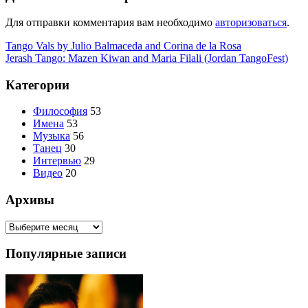
Для отправки комментария вам необходимо
авторизоваться
.
Навигация
Tango Vals by Julio Balmaceda and Corina de la Rosa
Jerash Tango: Mazen Kiwan and Maria Filali (Jordan TangoFest)
по
записям
Категории
Философия
53
Имена
53
Музыка
56
Танец
30
Интервью
29
Видео
20
Архивы
Архивы
Популярные записи