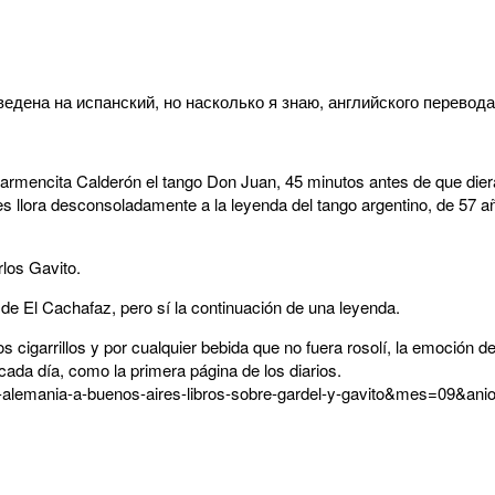
едена на испанский, но насколько я знаю, английского перевода
 Carmencita Calderón el tango Don Juan, 45 minutos antes de que die
 llora desconsoladamente a la leyenda del tango argentino, de 57 añ
rlos Gavito.
de El Cachafaz, pero sí la continuación de una leyenda.
 cigarrillos y por cualquier bebida que no fuera rosolí, la emoción de
cada día, como la primera página de los diarios.
e-alemania-a-buenos-aires-libros-sobre-gardel-y-gavito&mes=09&an