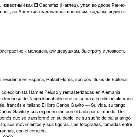
 известный как El Cachafaz (Наглец), упал во дворе Ранчо-
герос, но Аргентина задавалась вопросом: когда же родится
 gристрастие к молоденьким девушкам, быстроту и ловкость
residente en España, Rafael Flores, son dos títulos de Editorial
 el coleccionista Hamlet Peluso y remasterizadas en Alemania
rsión francesa de Tango inacabable que se suma a la edición alemana
, francés e italiano.El libro Carlos Gavito — Su vida, su tango,
arlos Gavito y sus experiencias con el baile por el mundo. Del
japonés que se transformó en su doble, de su sueño de bailar tango
avito, sus movimientos y sus figuras. Las fotografías, tomadas entre
ersonas, con el corazón.
io=2009