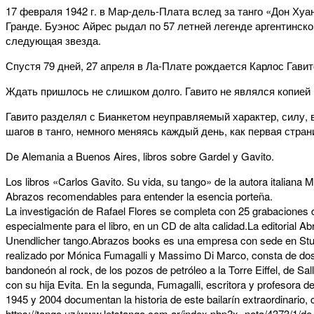
17 февраля 1942 г. в Мар-дель-Плата вслед за танго «Дон Хуан
Гранде. Буэнос Айрес рыдал по 57 летней легенде аргентинског
следующая звезда.
Спустя 79 дней, 27 апреля в Ла-Плате рождается Карлос Гавит
Ждать пришлось не слишком долго. Гавито не являлся копией 
Гавито разделял с Бианкетом неуправляемый характер, силу, в
шагов в танго, немного меняясь каждый день, как первая стран
De Alemania a Buenos Aires, libros sobre Gardel y Gavito.
Los libros «Carlos Gavito. Su vida, su tango» de la autora italiana
Abrazos recomendables para entender la esencia porteña.
La investigación de Rafael Flores se completa con 25 grabaciones d
especialmente para el libro, en un CD de alta calidad.La editorial 
Unendlicher tango.Abrazos books es una empresa con sede en Stuttgar
realizado por Mónica Fumagalli y Massimo Di Marco, consta de dos p
bandoneón al rock, de los pozos de petróleo a la Torre Eiffel, de S
con su hija Evita. En la segunda, Fumagalli, escritora y profesora d
1945 y 2004 documentan la historia de este bailarín extraordinario, 
https://tango.uz/www.letstango.com.ar/index.php?x=nota/4373/1/d