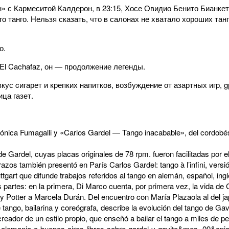
» с Кармеситой Калдерон, в 23:15, Хосе Овидио Бенито Бианкет,
о танго. Нельзя сказать, что в салонах не хватало хороших тан
о.
El Cachafaz, он — продолжение легенды.
кус cигарет и крепких напитков, возбуждение от азартных игр,
ица газет.
 Mónica Fumagalli y «Carlos Gardel — Tango inacabable», del cordobés 
e Gardel, cuyas placas originales de 78 rpm. fueron facilitadas por
Abrazos también presentó en París Carlos Gardel: tango à l’infini, ve
t que difunde trabajos referidos al tango en alemán, español, inglés
artes: en la primera, Di Marco cuenta, por primera vez, la vida de C
ally Potter a Marcela Durán. Del encuentro con María Plazaola al del 
e tango, bailarina y coreógrafa, describe la evolución del tango de G
creador de un estilo propio, que enseñó a bailar el tango a miles de p
e-alemania-a-buenos-aires-libros-sobre-gardel-y-gavito&mes=09&an