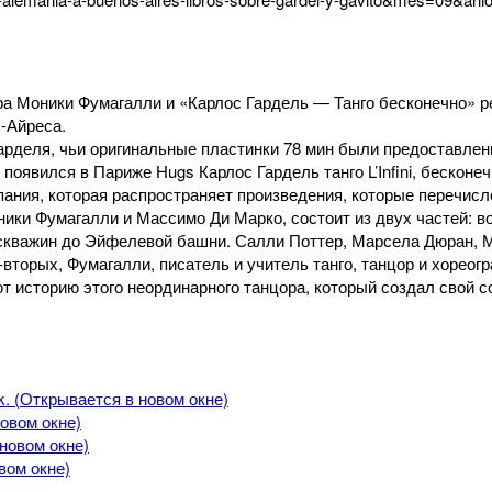
тора Моники Фумагалли и «Карлос Гардель — Танго бесконечно» 
-Айреса.
рделя, чьи оригинальные пластинки 78 мин были предоставлен
 появился в Париже Hugs Карлос Гардель танго L’Infini, бескон
мпания, которая распространяет произведения, которые перечис
оники Фумагалли и Массимо Ди Марко, состоит из двух частей: 
х скважин до Эйфелевой башни. Салли Поттер, Марсела Дюран, М
-вторых, Фумагалли, писатель и учитель танго, танцор и хорео
т историю этого неординарного танцора, который создал свой со
. (Открывается в новом окне)
овом окне)
новом окне)
вом окне)