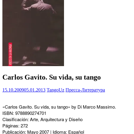
Carlos Gavito. Su vida, su tango
15.10.2009
05.01.2013
TangoUz
Пресса-Литература
«Carlos Gavito. Su vida, su tango» by Di Marco Massimo.
ISBN: 9788890274701
Clasificación: Arte, Arquitectura y Diseño
Páginas: 272
Publicación: Mayo 2007 | Idioma: Español