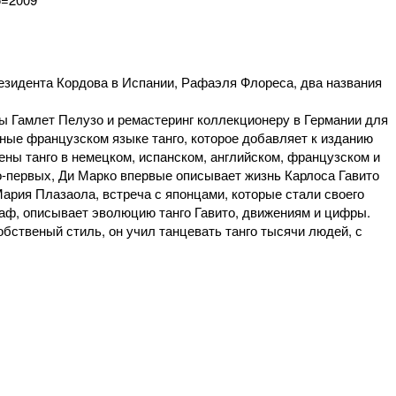
резидента Кордова в Испании, Рафаэля Флореса, два названия
ы Гамлет Пелузо и ремастеринг коллекционеру в Германии для
ечные французском языке танго, которое добавляет к изданию
лены танго в немецком, испанском, английском, французском и
во-первых, Ди Марко впервые описывает жизнь Карлоса Гавито
ария Плазаола, встреча с японцами, которые стали своего
граф, описывает эволюцию танго Гавито, движениям и цифры.
бственый стиль, он учил танцевать танго тысячи людей, с