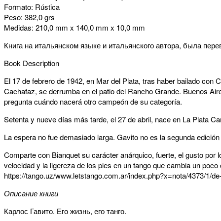
Formato: Rústica
Peso: 382,0 grs
Medidas: 210,0 mm x 140,0 mm x 10,0 mm
Книга на итальянском языке и итальянского автора, была перев
Book Description
El 17 de febrero de 1942, en Mar del Plata, tras haber bailado con
Cachafaz, se derrumba en el patio del Rancho Grande. Buenos Aires
pregunta cuándo nacerá otro campeón de su categoría.
Setenta y nueve días más tarde, el 27 de abril, nace en La Plata Ca
La espera no fue demasiado larga. Gavito no es la segunda edición 
Comparte con Bianquet su carácter anárquico, fuerte, el gusto por los
velocidad y la ligereza de los pies en un tango que cambia un poco 
https://tango.uz/www.letstango.com.ar/index.php?x=nota/4373/1/d
Описание книги
Карлос Гавито. Его жизнь, его танго.