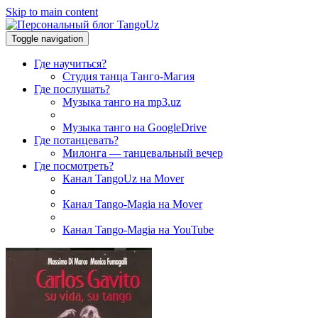
Skip to main content
Toggle navigation
Где научиться?
Студия танца Танго-Магия
Где послушать?
Музыка танго на mp3.uz
Музыка танго на GoogleDrive
Где потанцевать?
Милонга — танцевальный вечер
Где посмотреть?
Канал TangoUz на Mover
Канал Tango-Magia на Mover
Канал Tango-Magia на YouTube