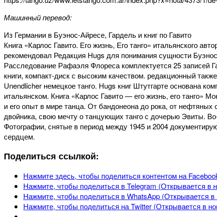
Машинный перевод:
Из Германии в Буэнос-Айресе, Гардель и книг по Гавито
Книга «Карлос Гавито. Его жизнь, Его танго» итальянского ав
рекомендовал Редакция Hugs для понимания сущности Буэнос
Расследование Рафаэля Флореса комплектуется 25 записей Га
книги, компакт-диск с высоким качеством. редакционный также
Unendlicher немецкое танго. Hugs книг Штутгарте основана ко
итальянском. Книга «Карлос Гавито — его жизнь, его танго» М
и его опыт в мире танца. От бандонеона до рока, от нефтяны
двойника, свою мечту о танцующих танго с дочерью Эвиты. Во
Фотографии, снятые в период между 1945 и 2004 документирую
сердцем.
Поделиться ссылкой:
Нажмите здесь, чтобы поделиться контентом на Facebook
Нажмите, чтобы поделиться в Telegram (Открывается в н
Нажмите, чтобы поделиться в WhatsApp (Открывается в 
Нажмите, чтобы поделиться на Twitter (Открывается в но