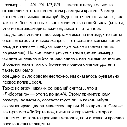
«размеры» — 4/4, 2/4, 1/2, 8/8 — имеют к нему только то
отношение, что такт всем этим размерам кратен. Размер
«восемь восьмых», пожалуй, будет поточнее остальных, так
как хотя бы честно называет количество долей такта (кстати,
многие латиноамериканские музыканты и танцоры
предлагают мыслить восьмерками именно потому, что такты
очень многих латинских жанров — от сона до, как мы видим,
иногда и танго — требуют минимум восьми долей для их
выражения). Но все равно, рисунок такта (он же размер)
останется неясным без дорисованных над нотами акцентов.
В общем, найти танго с более чем одной сильной долей в
такте, как было
обещано, было совсем несложно. Им оказалось буквально
первое попавшееся.
Также не вижу никаких оснований считать, что и
«Либертанго» — это танго на 4/4. Этому примитивному
размеру, возможно, соответствует лишь какая-нибудь
аккомпанирующая ритмическая партия. И то вряд ли. Сам же
такт-размер «Либертанго», визитной карточкой которого
является не только красивая мелодия, но и сложно и красиво
расставленные акценты,