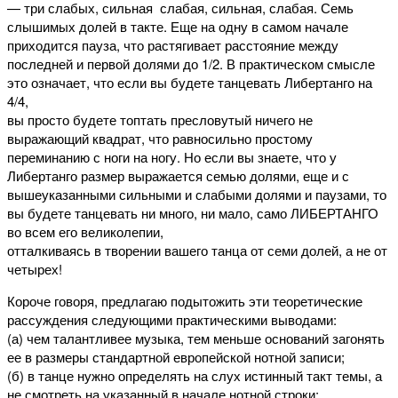
— три слабых, сильная слабая, сильная, слабая. Семь
слышимых долей в такте. Еще на одну в самом начале
приходится пауза, что растягивает расстояние между
последней и первой долями до 1/2. В практическом смысле
это означает, что если вы будете танцевать Либертанго на
4/4,
вы просто будете топтать пресловутый ничего не
выражающий квадрат, что равносильно простому
переминанию с ноги на ногу. Но если вы знаете, что у
Либертанго размер выражается семью долями, еще и с
вышеуказанными сильными и слабыми долями и паузами, то
вы будете танцевать ни много, ни мало, само ЛИБЕРТАНГО
во всем его великолепии,
отталкиваясь в творении вашего танца от семи долей, а не от
четырех!
Короче говоря, предлагаю подытожить эти теоретические
рассуждения следующими практическими выводами:
(а) чем талантливее музыка, тем меньше оснований загонять
ее в размеры стандартной европейской нотной записи;
(б) в танце нужно определять на слух истинный такт темы, а
не смотреть на указанный в начале нотной строки;