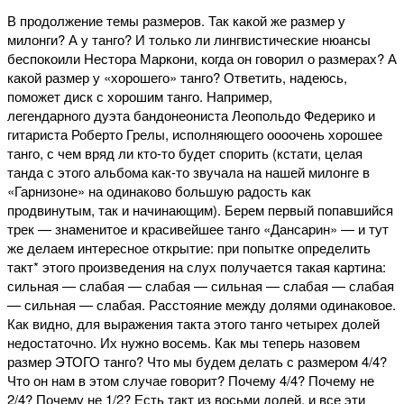
В продолжение темы размеров. Так какой же размер у
милонги? А у танго? И только ли лингвистические нюансы
беспокоили Нестора Маркони, когда он говорил о размерах? А
какой размер у «хорошего» танго? Ответить, надеюсь,
поможет диск с хорошим танго. Например,
легендарного дуэта бандонеониста Леопольдо Федерико и
гитариста Роберто Грелы, исполняющего оооочень хорошее
танго, с чем вряд ли кто-то будет спорить (кстати, целая
танда с этого альбома как-то звучала на нашей милонге в
«Гарнизоне» на одинаково большую радость как
продвинутым, так и начинающим). Берем первый попавшийся
трек — знаменитое и красивейшее танго «Дансарин» — и тут
же делаем интересное открытие: при попытке определить
такт* этого произведения на слух получается такая картина:
сильная — слабая — слабая — сильная — слабая — слабая
— сильная — слабая. Расстояние между долями одинаковое.
Как видно, для выражения такта этого танго четырех долей
недостаточно. Их нужно восемь. Как мы теперь назовем
размер ЭТОГО танго? Что мы будем делать с размером 4/4?
Что он нам в этом случае говорит? Почему 4/4? Почему не
2/4? Почему не 1/2? Есть такт из восьми долей, и все эти