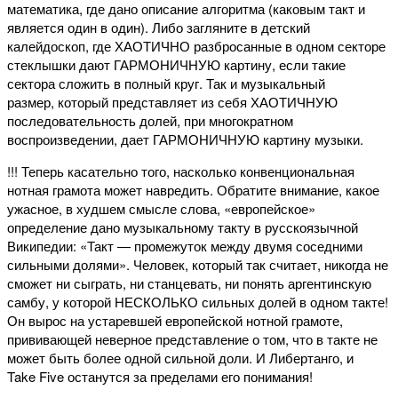
математика, где дано описание алгоритма (каковым такт и
является один в один). Либо загляните в детский
калейдоскоп, где ХАОТИЧНО разбросанные в одном секторе
стеклышки дают ГАРМОНИЧНУЮ картину, если такие
сектора сложить в полный круг. Так и музыкальный
размер, который представляет из себя ХАОТИЧНУЮ
последовательность долей, при многократном
воспроизведении, дает ГАРМОНИЧНУЮ картину музыки.
!!! Теперь касательно того, насколько конвенциональная
нотная грамота может навредить. Обратите внимание, какое
ужасное, в худшем смысле слова, «европейское»
определение дано музыкальному такту в русскоязычной
Википедии: «Такт — промежуток между двумя соседними
сильными долями». Человек, который так считает, никогда не
сможет ни сыграть, ни станцевать, ни понять аргентинскую
самбу, у которой НЕСКОЛЬКО сильных долей в одном такте!
Он вырос на устаревшей европейской нотной грамоте,
прививающей неверное представление о том, что в такте не
может быть более одной сильной доли. И Либертанго, и
Take Five останутся за пределами его понимания!